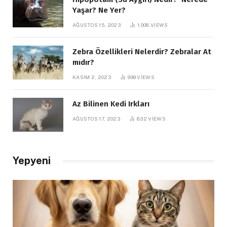
Yaşar? Ne Yer?
AĞUSTOS 15, 2023
1.008
VIEWS
Zebra Özellikleri Nelerdir? Zebralar At
mıdır?
KASIM 2, 2023
999
VIEWS
Az Bilinen Kedi Irkları
AĞUSTOS 17, 2023
832
VIEWS
Yepyeni