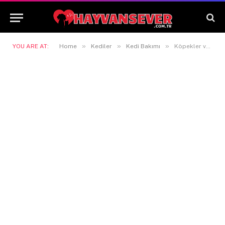
»
»
»
YOU ARE AT:
Home
Kediler
Kedi Bakımı
Köpekler ve Kediler İçin Yasaklı Yiyecekler: Hayat Kurtaran Detaylı Liste (2025 Güncel)